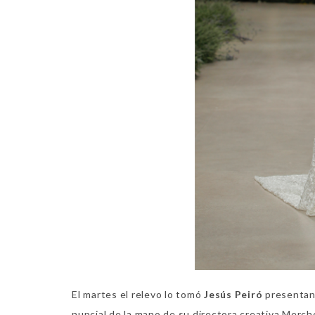
El martes el relevo lo tomó
Jesús Peiró
presentand
nupcial de la mano de su directora creativa Merche