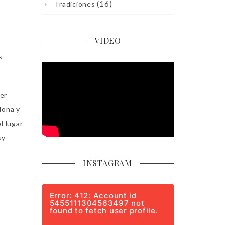
(16)
Tradiciones
VIDEO
s
ser
lona y
l lugar
uy
INSTAGRAM
Error: 412: Account id
5455111304563497 not
found to fetch user profile.