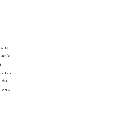
seña
nación
a
lvas y
ción
u web: