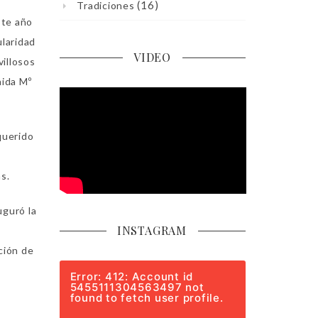
(16)
Tradiciones
ste año
ularidad
VIDEO
villosos
nida Mº
querido
s.
uguró la
INSTAGRAM
ción de
Error: 412: Account id
5455111304563497 not
found to fetch user profile.