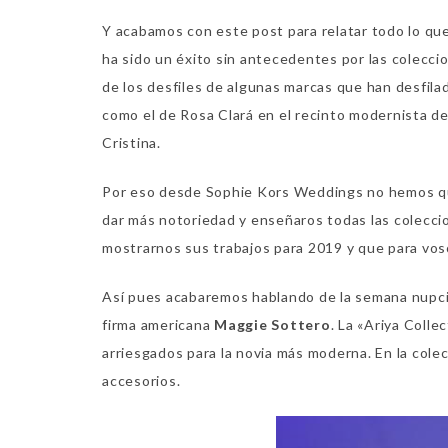
Y acabamos con este post para relatar todo lo que
ha sido un éxito sin antecedentes por las colecci
de los desfiles de algunas marcas que han desfilad
como el de Rosa Clará en el recinto modernista d
Cristina.
Por eso desde Sophie Kors Weddings no hemos que
dar más notoriedad y enseñaros todas las colecci
mostrarnos sus trabajos para 2019 y que para vos
Así pues acabaremos hablando de la semana nupcial 
firma americana
Maggie Sottero
. La «Ariya Coll
arriesgados para la novia más moderna. En la col
accesorios.