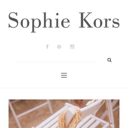
Wedding Planners
Bodas & Eventos
Prensa
Portfolio
Blog
Buscar:
Contacto
ES