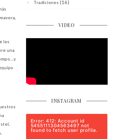
(16)
Tradiciones
 más
imavera,
VIDEO
e las
pre una
tiempo…y
 equipo
INSTAGRAM
vuestros
na
Error: 412: Account id
stel,
5455111304563497 not
found to fetch user profile.
s,