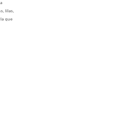
 a
, lilas,
cla que