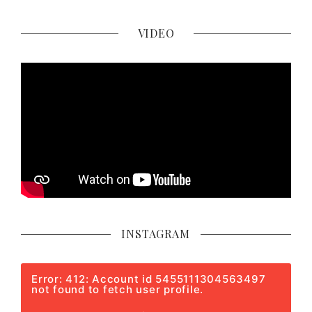
VIDEO
INSTAGRAM
Error: 412: Account id 5455111304563497
not found to fetch user profile.