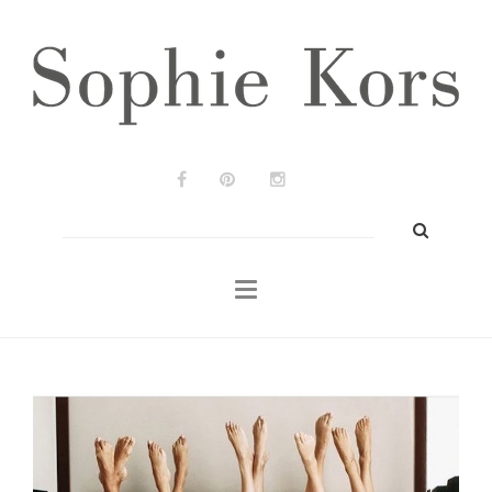
Wedding Planners
Bodas & Eventos
Prensa
Portfolio
Blog
Buscar:
Contacto
ES