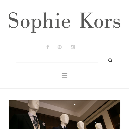
Wedding Planners
Bodas & Eventos
Prensa
Portfolio
Blog
Buscar:
Contacto
ES