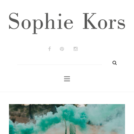
Wedding Planners
Bodas & Eventos
Prensa
Portfolio
Blog
Buscar:
Contacto
ES