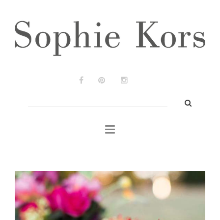
Wedding Planners
Bodas & Eventos
Prensa
Portfolio
Blog
Buscar:
Contacto
ES