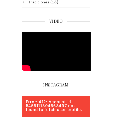
(16)
Tradiciones
VIDEO
INSTAGRAM
Error: 412: Account id
5455111304563497 not
found to fetch user profile.