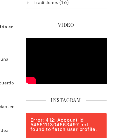
(16)
Tradiciones
VIDEO
ión en
 una
ecuerdo
INSTAGRAM
adapten
Error: 412: Account id
5455111304563497 not
found to fetch user profile.
idea