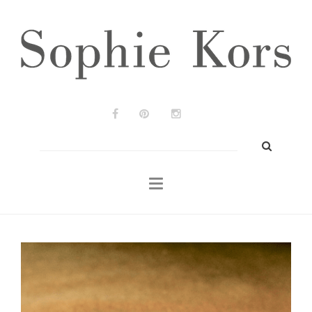
Wedding Planners
Bodas & Eventos
Prensa
Portfolio
Blog
Buscar:
Contacto
ES