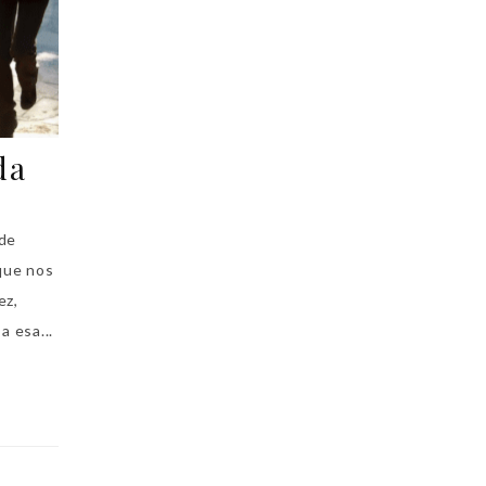
da
 de
que nos
ez,
 esa...