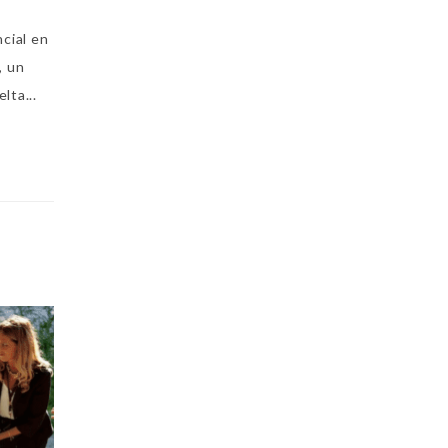
ncial en
, un
lta...