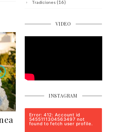
(16)
Tradiciones
VIDEO
INSTAGRAM
Error: 412: Account id
nea
5455111304563497 not
found to fetch user profile.