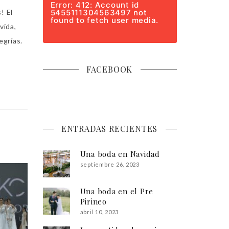
Error: 412: Account id
5455111304563497 not
! El
found to fetch user media.
vida,
egrías.
FACEBOOK
ENTRADAS RECIENTES
Una boda en Navidad
septiembre 26, 2023
Una boda en el Pre
Pirineo
abril 10, 2023